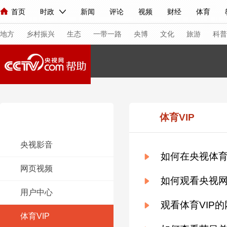
首页
时政
新闻
评论
视频
财经
体育
人民领袖习近平
直播
海外频道
片库
iPanda
栏目大全
联播+
English
中国领导人
节目单
Монгол
听音
央视快评
微视频
习式妙语
主持人
下
地方
乡村振兴
生态
一带一路
央博
文化
旅游
科普
总台春晚
网络春晚
共产党员网
秧纪录
纪录片网
新闻
国内
国际
评论
经济
军事
科技
法
常见问题
体育VIP
人民领袖习近平
联播+
热解读
天天学习
习式妙语
央视影音
如何在央视体育
视频
小央视频
小央直播
直播中国
熊猫频道
V
网页视频
现场
前线
比划
快看
蓝海中国
新兵请入列
如何观看央视网
用户中心
体育
直播
竞猜
2026年世界杯
2026年冬奥会
观看体育VIP
体育VIP
VIP会员
CCTV奥林匹克频道
生活体育大会
体育江湖