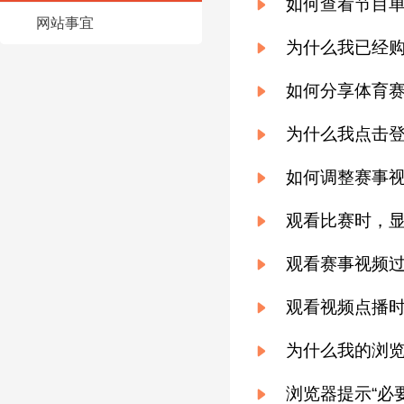
如何查看节目
网站事宜
财经
教育
乡村振兴
生态环境
一带一路
央博
为什么我已经
大国智造
大国展会
大国保险
云顶对话
云起
超
如何分享体育
为什么我点击
如何调整赛事
CCTV.节目官网
直播
节目单
栏目
片库
热播榜
观看比赛时，显
观看赛事视频
观看视频点播
为什么我的浏览
浏览器提示“必要