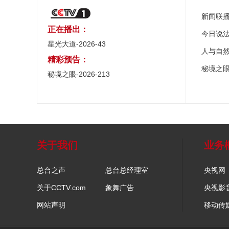
新闻联
正在播出：
今日说
星光大道-2026-43
人与自
精彩预告：
秘境之
秘境之眼-2026-213
关于我们
业务
总台之声
总台总经理室
央视网
关于CCTV.com
象舞广告
央视影
网站声明
移动传