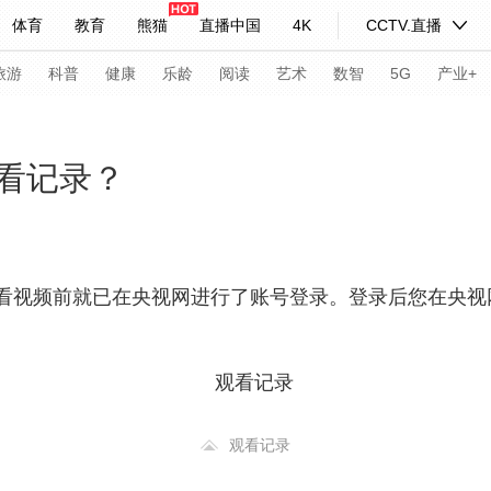
体育
教育
熊猫
直播中国
4K
CCTV.直播
式妙语
主持人
下载央视影音
热解读
天天学习
旅游
科普
健康
乐龄
阅读
艺术
数智
5G
产业+
纪录片网
国家大剧院
大型活动
看记录？
科技
法治
文娱
人物
公益
图片
习式妙语
央视快评
央视网评
光华锐评
锋面
看视频前就已在央视网进行了账号登录。登录后您在央视
频道
VR/AR
4K专区
全景新闻
请入列
人生第一次
人生第二次
年冬奥会
CBA
NBA
中超
国足
国际足球
网球
综
观看记录
体育江湖
文化体育
冰雪道路
足球道路