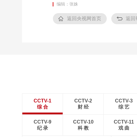
编辑：张姝
财经
教育
乡村振兴
生态环境
一带一路
返回央视网首页
返回
大国智造
大国展会
大国保险
云顶对话
CCTV.节目官网
直播
节目单
栏目
片库
CCTV-1
CCTV-2
CCTV-3
综 合
财 经
综 艺
CCTV-9
CCTV-10
CCTV-11
纪 录
科 教
戏 曲