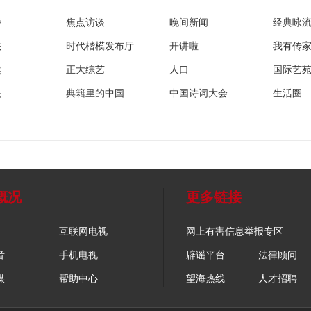
播
焦点访谈
晚间新闻
经典咏
法
时代楷模发布厅
开讲啦
我有传
然
正大综艺
人口
国际艺
眼
典籍里的中国
中国诗词大会
生活圈
概况
更多链接
互联网电视
网上有害信息举报专区
音
手机电视
辟谣平台
法律顾问
媒
帮助中心
望海热线
人才招聘