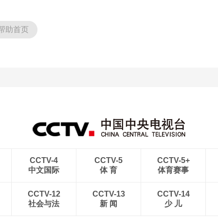
央博
非遗
文化
旅游
科普
健康
乐龄
阅读
帮助首页
云起
超级工厂
智敬中国
全民健康
颜选攻略
海洋
热播榜
总台企业白名单
CCTV-4
CCTV-5
CCTV-5+
中文国际
体 育
体育赛事
CCTV-12
CCTV-13
CCTV-14
社会与法
新 闻
少 儿