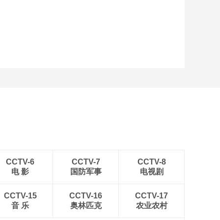
艺术
汽车
数智
5G
产业+
时尚
天气
才艺
网展
央央好物
CCTV-6
CCTV-7
CCTV-8
电 影
国防军事
电视剧
CCTV-15
CCTV-16
CCTV-17
音 乐
奥林匹克
农业农村