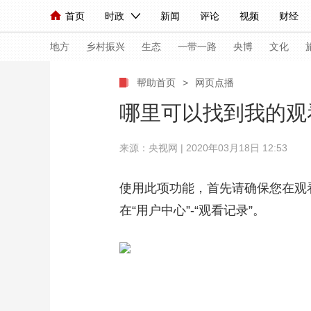
首页
时政
新闻
评论
视频
财经
人民领袖习近平
直播
海外频道
片库
iPanda
栏目大全
联播+
English
中国领导人
节目单
Монгол
听音
央视快评
微视频
习
地方
乡村振兴
生态
一带一路
央博
文化
帮助首页
>
网页点播
总台春晚
网络春晚
共产党员网
秧纪录
哪里可以找到我的观
来源：央视网 | 2020年03月18日 12:53
新闻
国内
国际
评论
经济
军事
人民领袖习近平
联播+
热解读
天天学习
使用此项功能，首先请确保您在观
在“用户中心”-“观看记录”。
视频
小央视频
小央直播
直播中国
熊猫
现场
前线
比划
快看
蓝海中国
新兵
体育
直播
竞猜
2026年世界杯
2026
VIP会员
CCTV奥林匹克频道
生活体育大会