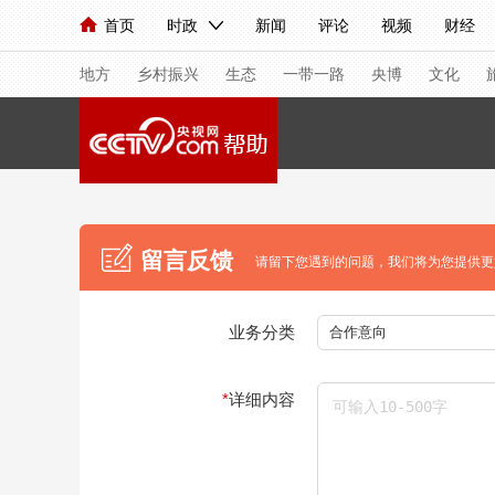
首页
时政
新闻
评论
视频
财经
人民领袖习近平
直播
海外频道
片库
iPanda
栏目大全
联播+
English
中国领导人
节目单
Монгол
听音
央视快评
微视频
习
地方
乡村振兴
生态
一带一路
央博
文化
总台春晚
网络春晚
共产党员网
秧纪录
新闻
国内
国际
评论
经济
军事
留言反馈
请留下您遇到的问题，我们将为您提供更
人民领袖习近平
联播+
热解读
天天学习
业务分类
合作意向
视频
小央视频
小央直播
直播中国
熊猫
现场
前线
比划
快看
蓝海中国
新兵
*
详细内容
体育
直播
竞猜
2026年世界杯
2026
VIP会员
CCTV奥林匹克频道
生活体育大会