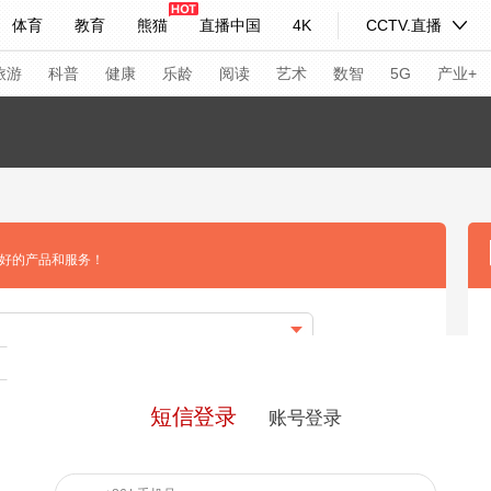
体育
教育
熊猫
直播中国
4K
CCTV.直播
式妙语
主持人
下载央视影音
热解读
天天学习
旅游
科普
健康
乐龄
阅读
艺术
数智
5G
产业+
纪录片网
国家大剧院
大型活动
科技
法治
文娱
人物
公益
图片
好的产品和服务！
习式妙语
央视快评
央视网评
光华锐评
锋面
频道
VR/AR
4K专区
全景新闻
请入列
人生第一次
人生第二次
短信登录
账号登录
年冬奥会
CBA
NBA
中超
国足
国际足球
网球
综
体育江湖
文化体育
冰雪道路
足球道路