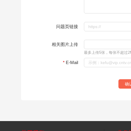
财经
教育
乡村振兴
生态环境
一带一路
大国智造
大国展会
大国保险
云顶对话
问题页链接
相关图片上传
最多上传5张，每张不超过2M，支
CCTV.节目官网
直播
节目单
栏目
片库
*
E-Mail
确