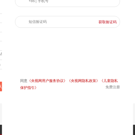
+86 |
手机号
央博
非遗
文化
旅游
科普
健康
乐龄
阅读
云起
超级工厂
智敬中国
全民健康
颜选攻略
海洋
短信验证码
获取验证码
选择文件
登 录
持bmp、gif、jpg、png、jpeg格式
热播榜
总台企业白名单
同意
《央视网用户服务协议》
《央视网隐私政策》
《儿童隐私
认提交
免费注册
保护指引》