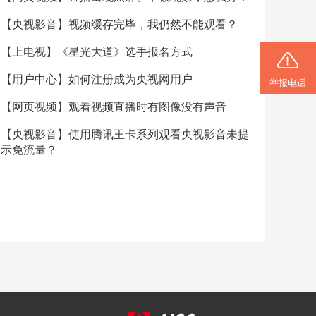
艺术
汽车
数智
5G
产业+
【央视影音】视频缓存完毕，我仍然不能观看？
时尚
天气
才艺
网展
央央好物
【上电视】《星光大道》选手报名方式
【用户中心】如何注册成为央视网用户
举报电话
【网页视频】观看视频直播时有图像没有声音
【央视影音】使用腾讯王卡系列观看央视影音未提
示免流量？