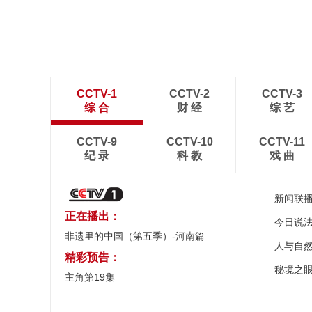
CCTV-1
CCTV-2
CCTV-3
综 合
财 经
综 艺
CCTV-9
CCTV-10
CCTV-11
纪 录
科 教
戏 曲
新闻联
正在播出：
今日说
非遗里的中国（第五季）-河南篇
人与自
精彩预告：
秘境之
主角第19集