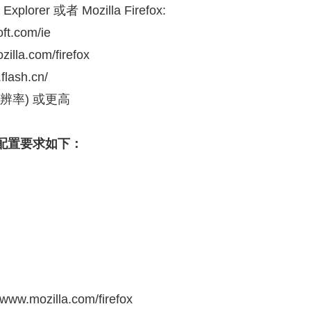
plorer 或者 Mozilla Firefox:
央博
非遗
文化
旅游
科普
健康
乐龄
阅读
t.com/ie
云起
超级工厂
智敬中国
全民健康
颜选攻略
海洋
lla.com/firefox
flash.cn/
8分辨率) 或更高
热播榜
总台企业白名单
配置要求如下：
ww.mozilla.com/firefox