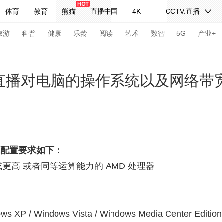
体育
教育
熊猫
直播中国
4K
CCTV.直播
式妙语
主持人
下载央视影音
热解读
天天学习
旅游
科普
健康
乐龄
阅读
艺术
数智
5G
产业+
纪录片网
国家大剧院
大型活动
页直播对电脑的操作系统以及网络带
科技
法治
文娱
人物
公益
图片
习式妙语
央视快评
央视网评
光华锐评
锋面
低配置要求如下：
频道
VR/AR
4K专区
全景新闻
33GHz 或更高 或者同等运算能力的 AMD 处理器
请入列
人生第一次
人生第二次
年冬奥会
CBA
NBA
中超
国足
国际足球
网球
综
XP / Windows Vista / Windows Media Center Edition
体育江湖
文化体育
冰雪道路
足球道路