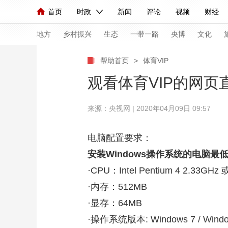
首页
时政
新闻
评论
视频
财经
人民领袖习近平
直播
海外频道
片库
iPanda
栏目大全
联播+
English
中国领导人
节目单
Монгол
听音
央视快评
微视频
习
地方
乡村振兴
生态
一带一路
央博
文化
帮助首页
>
体育VIP
总台春晚
网络春晚
共产党员网
秧纪录
观看体育VIP的网
来源：央视网 | 2020年04月09日 09:57
新闻
国内
国际
评论
经济
军事
人民领袖习近平
联播+
热解读
天天学习
电脑配置要求：
安装Windows操作系统的电脑最
视频
小央视频
小央直播
直播中国
熊猫
·CPU：Intel Pentium 4 2.
现场
前线
比划
快看
蓝海中国
新兵
·内存：512MB
体育
直播
竞猜
2026年世界杯
2026
·显存：64MB
·操作系统版本: Windows 7 / Windows 
VIP会员
CCTV奥林匹克频道
生活体育大会