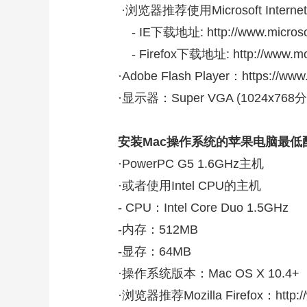
·浏览器推荐使用Microsoft Internet Ex
财经
教育
乡村振兴
生态环境
一带一路
- IE下载地址: http://www.microsof
大国智造
大国展会
大国保险
云顶对话
- Firefox下载地址: http://www.mozi
·Adobe Flash Player：https://www.
·显示器：Super VGA (1024x76
CCTV.节目官网
直播
节目单
栏目
片库
安装Mac操作系统的苹果电脑最低
·PowerPC G5 1.6GHz主机
·或者使用Intel CPU的主机
- CPU：Intel Core Duo 1.5GHz
-内存：512MB
-显存：64MB
·操作系统版本：Mac OS X 10.4+
·浏览器推荐Mozilla Firefox：http://w