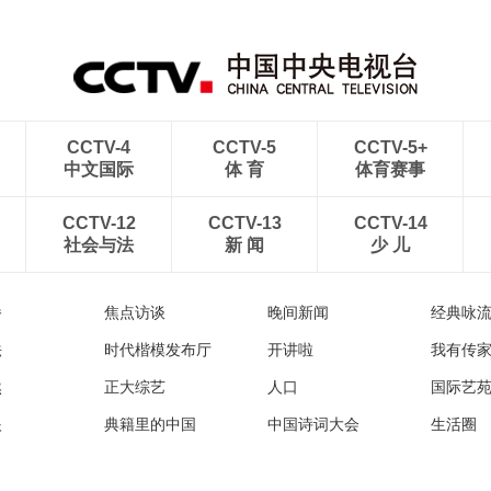
CCTV-4
CCTV-5
CCTV-5+
中文国际
体 育
体育赛事
CCTV-12
CCTV-13
CCTV-14
社会与法
新 闻
少 儿
播
焦点访谈
晚间新闻
经典咏
法
时代楷模发布厅
开讲啦
我有传
然
正大综艺
人口
国际艺
眼
典籍里的中国
中国诗词大会
生活圈