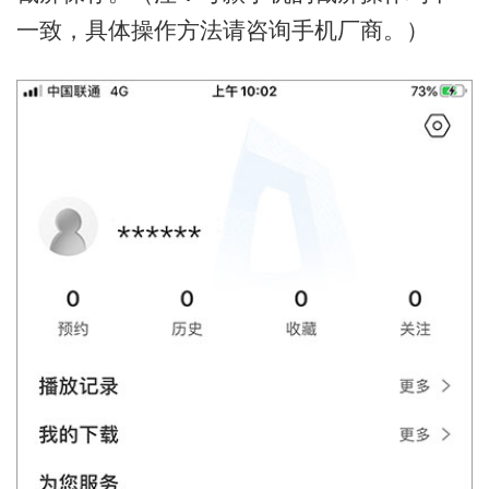
一致，具体操作方法请咨询手机厂商。）