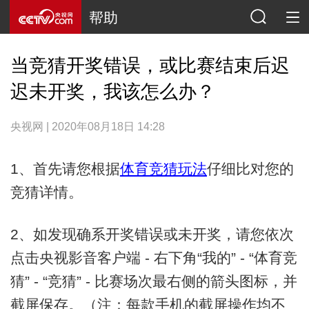
帮助
当竞猜开奖错误，或比赛结束后迟
迟未开奖，我该怎么办？
央视网 | 2020年08月18日 14:28
1、首先请您根据
体育竞猜玩法
仔细比对您的
竞猜详情。
2、如发现确系开奖错误或未开奖，请您依次
点击央视影音客户端 - 右下角“我的” - “体育竞
猜” - “竞猜” - 比赛场次最右侧的箭头图标，并
截屏保存。（注：每款手机的截屏操作均不