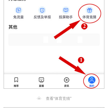
查看“体育竞猜”