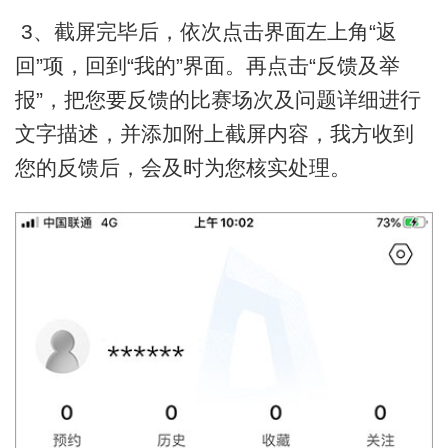
3、截屏完毕后，依次点击界面左上角“返
回”项，回到“我的”界面。再点击“反馈及举
报”，把您要反馈的比赛场次及问题详细进行
文字描述，并添加附上截屏内容，我方收到
您的反馈后，会及时为您核实处理。