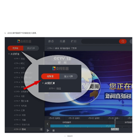
1、点击左侧“视频库”中的频道进入观看。
视频库