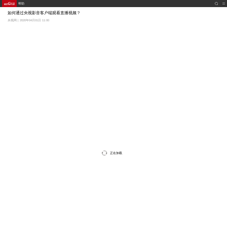
帮助
如何通过央视影音客户端观看直播视频？
央视网 | 2020年04月01日 11:00
正在加载