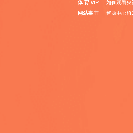
体育VIP
如何观看央
网站事宜
帮助中心留