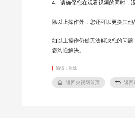
4、请确保您在观看视频的同时，
财经
教育
乡村振兴
生态环境
一带一路
大国智造
大国展会
大国保险
云顶对话
除以上操作外，您还可以更换其他
如以上操作仍然无法解决您的问题
您沟通解决。
CCTV.节目官网
直播
节目单
栏目
片库
编辑：张姝
返回央视网首页
返回