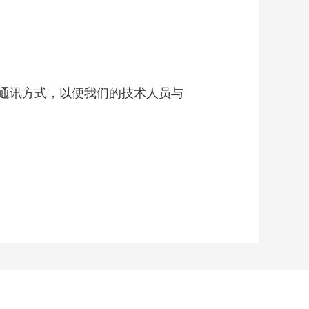
艺术
汽车
数智
5G
产业+
时尚
天气
才艺
网展
央央好物
通讯方式，以便我们的技术人员与