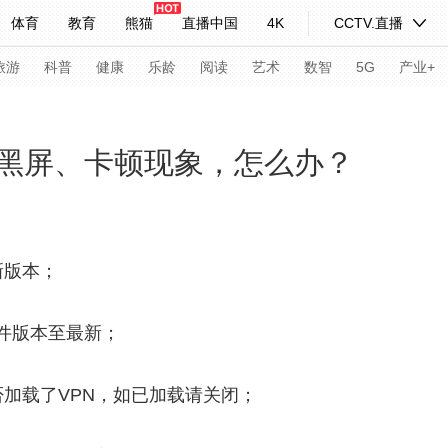
体育
教育
熊猫
直播中国
4K
CCTV.直播
式妙语
主持人
下载央视影音
热解读
天天学习
旅游
科普
健康
乐龄
阅读
艺术
数智
5G
产业+
纪录片网
国家大剧院
大型活动
黑屏、卡顿现象，怎么办？
科技
法治
文娱
人物
公益
图片
习式妙语
央视快评
央视网评
光华锐评
锋面
新版本；
频道
VR/AR
4K专区
全景新闻
插件版本至最新；
请入列
人生第一次
人生第二次
加载了VPN，如已加载请关闭；
年冬奥会
CBA
NBA
中超
国足
国际足球
网球
综
体育江湖
文化体育
冰雪道路
足球道路