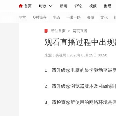
首页
时政
新闻
评论
视频
财经
人民领袖习近平
直播
海外频道
片库
iPanda
栏目大全
联播+
English
中国领导人
节目单
Монгол
听音
央视快评
微视频
习
地方
乡村振兴
生态
一带一路
央博
文化
帮助首页
>
网页直播
总台春晚
网络春晚
共产党员网
秧纪录
观看直播过程中出现
来源：央视网 | 2020年03月25日 09:50
新闻
国内
国际
评论
经济
军事
人民领袖习近平
联播+
热解读
天天学习
1、请升级您电脑的显卡驱动至最
视频
小央视频
小央直播
直播中国
熊猫
2、请升级您浏览器版本及Flash
现场
前线
比划
快看
蓝海中国
新兵
3、请检查您所使用的网络环境是否
体育
直播
竞猜
2026年世界杯
2026
VIP会员
CCTV奥林匹克频道
生活体育大会