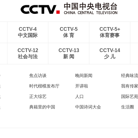
CCTV-4
CCTV-5
CCTV-5+
中文国际
体 育
体育赛事
CCTV-12
CCTV-13
CCTV-14
社会与法
新 闻
少 儿
播
焦点访谈
晚间新闻
经典咏
法
时代楷模发布厅
开讲啦
我有传
然
正大综艺
人口
国际艺
眼
典籍里的中国
中国诗词大会
生活圈