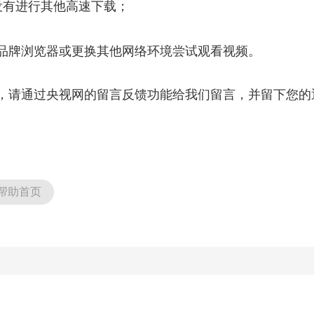
没有进行其他高速下载；
央博
非遗
文化
旅游
科普
健康
乐龄
阅读
云起
超级工厂
智敬中国
全民健康
颜选攻略
海洋
品牌浏览器或更换其他网络环境尝试观看视频。
，请通过央视网的留言反馈功能给我们留言，并留下您的
热播榜
总台企业白名单
帮助首页